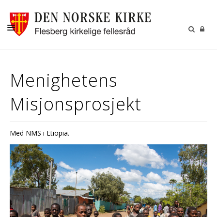
LIVETS GANG
Menighetens
BARN OG UNGE
Misjonsprosjekt
KIRKENE
MENIGHETSRÅD
Med NMS i Etiopia.
KALENDER
KONTAKT
MISJON